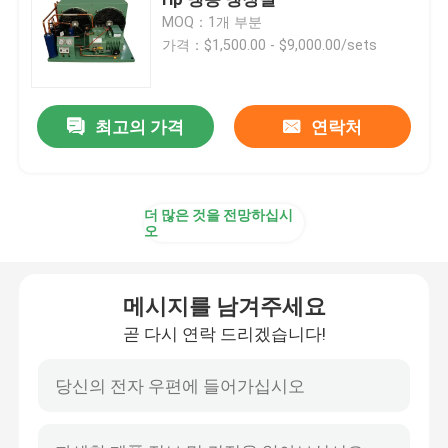
MOQ：1개 부분
가격：$1,500.00 - $9,000.00/sets
냉장실 공랭장치
냉장실 콘덴서
최고의 가격
연락처
냉장실 냉장 설비
더 많은 것을 전망하십시
오
냉장실 응축 유닛
메시지를 남겨주세요
수냉응축기유닛
곧 다시 연락 드리겠습니다!
압축기 응축 유닛
냉수 응축기