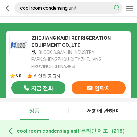
ZHEJIANG KAIDI REFRIGERATION
EQUIPMENT CO.,LTD
BLOCK A,GANLIN INDUSTRY
PARK,SHENGZHOU CITY,ZHEJIANG
PROVINCE,CHINA,중국
5.0
확인된 공급자
지금 전화
연락처
상품
저희에 관하여
cool room condensing unit 온라인 제조
(218)