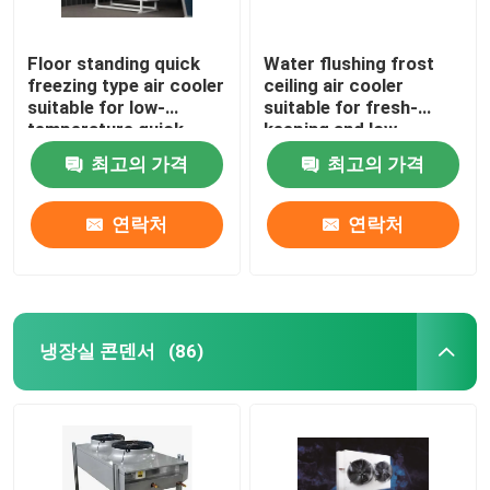
Floor standing quick
Water flushing frost
freezing type air cooler
ceiling air cooler
suitable for low-
suitable for fresh-
temperature quick
keeping and low-
freezing cold storage,
temperature
최고의 가격
최고의 가격
compatible with
refrigeration
R404A/R507/R22
warehouses,
refrigerants,
compatible with
연락처
연락처
supporting 220V/380V
refrigerants such as
voltage
R404A/R507/R22, and
supports 220V/380V
voltage
냉장실 콘덴서
(86)