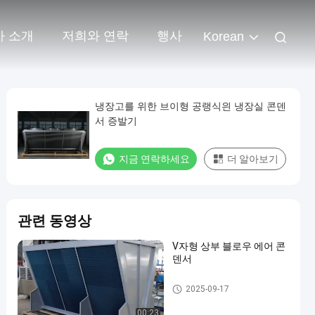
사 소개
저희와 연락
행사
Korean
냉장고를 위한 브이형 공랭식읜 냉장실 콘덴
서 증발기
지금 연락하세요
더 알아보기
관련 동영상
V자형 상부 블로우 에어 콘
덴서
냉장실 콘덴서
2025-09-17
00:23