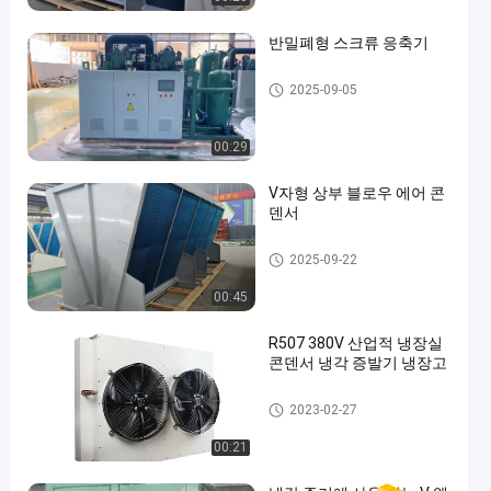
반밀폐형 스크류 응축기
냉장실 콘덴서
2025-09-05
00:29
V자형 상부 블로우 에어 콘
덴서
냉장실 콘덴서
2025-09-22
00:45
R507 380V 산업적 냉장실
콘덴서 냉각 증발기 냉장고
냉장실 콘덴서
2023-02-27
00:21