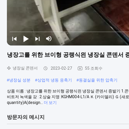
냉장고를 위한 브이형 공랭식읜 냉장실 콘덴서 
냉장실 콘덴서
2023-02-27
55 조회수
#
냉장실 성분
#
상업적 냉동 응축기
#
동결실을 위한 압축기
상품 이름 : 냉장고를 위한 브이형 공랭식읜 냉장실 콘덴서 증발기 1.콘덴
비트저 녹색을 갖 : 2.상술 지명 :KGHM004-L1/A Ｋ (카이델리) Ｇ (새로운 
quantity)A(design...
더 보기
방문자의 메시지