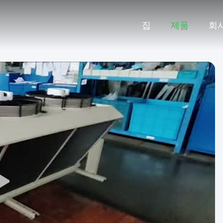
집
제품
회